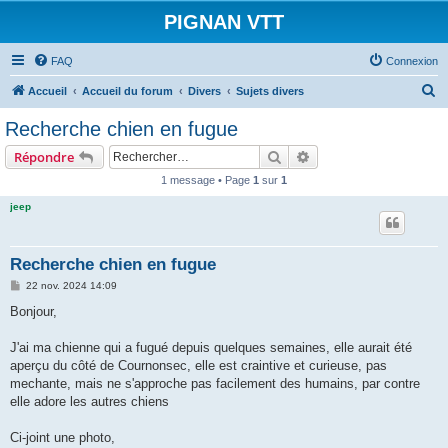
PIGNAN VTT
FAQ
Connexion
R
Accueil
Accueil du forum
Divers
Sujets divers
e
Recherche chien en fugue
c
Rechercher
Recherche avancée
Répondre
h
1 message • Page
1
sur
1
e
jeep
r
c
h
Recherche chien en fugue
e
M
22 nov. 2024 14:09
e
r
s
Bonjour,
s
a
g
J'ai ma chienne qui a fugué depuis quelques semaines, elle aurait été
e
aperçu du côté de Cournonsec, elle est craintive et curieuse, pas
mechante, mais ne s'approche pas facilement des humains, par contre
elle adore les autres chiens
Ci-joint une photo,