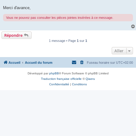
Merci d'avance,
Vous ne pouvez pas consulter les pièces jointes insérées à ce message.
Répondre
1 message • Page
1
sur
1
Aller
Accueil
Accueil du forum
Fuseau horaire sur
UTC+02:00
Développé par
phpBB
® Forum Software © phpBB Limited
Traduction française officielle
©
Qiaeru
Confidentialité
|
Conditions