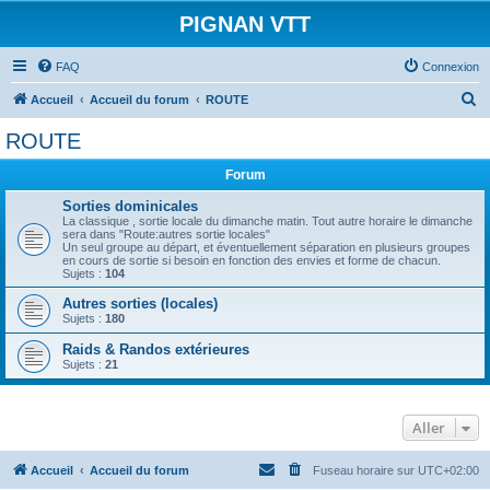
PIGNAN VTT
FAQ
Connexion
R
Accueil
Accueil du forum
ROUTE
e
ROUTE
c
Forum
h
e
Sorties dominicales
La classique , sortie locale du dimanche matin. Tout autre horaire le dimanche
r
sera dans "Route:autres sortie locales"
Un seul groupe au départ, et éventuellement séparation en plusieurs groupes
c
en cours de sortie si besoin en fonction des envies et forme de chacun.
Sujets :
104
h
Autres sorties (locales)
e
Sujets :
180
r
Raids & Randos extérieures
Sujets :
21
Aller
Accueil
Accueil du forum
Fuseau horaire sur
UTC+02:00