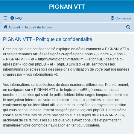
PIGNAN VTT
FAQ
Connexion
R
Accueil
Accueil du forum
e
PIGNAN VTT - Politique de confidentialité
c
h
Cette politique de confidentialité explique en détail comment « PIGNAN VTT »
et ses partenaires affiliés (désignés ci-après par « nous », « notre », « nos »,
e
« PIGNAN VTT » et « http://www.pignanvtt.fr/forum ») et phpBB (désigné ci-
r
après par « logiciel phpBB » et « phpBB Limited ») utilisent toutes les
informations collectées lors des sessions d’utilisation de votre part (désignées
c
ci-après par « vos informations »).
h
Vos informations sont collectées de deux manières différentes. Premièrement,
e
en naviguant sur « PIGNAN VTT », le logiciel phpBB génèrera un certain
r
nombre de cookies qui sont de petits fichiers téléchargés temporairement par
le navigateur internet de votre ordinateur. Les deux premiers cookies ne
contiennent qu’un identifiant utilisateur et un identifiant anonyme de session
qui vous sont automatiquement assignés par le logiciel phpBB. Un troisième
cookie sera créé lors de votre navigation sur les sujets de « PIGNAN VTT »,
archivant de ce fait tous les sujets que vous avez consultés et permettant
d’améliorer votre confort de navigation en tant qu’utilisateur.