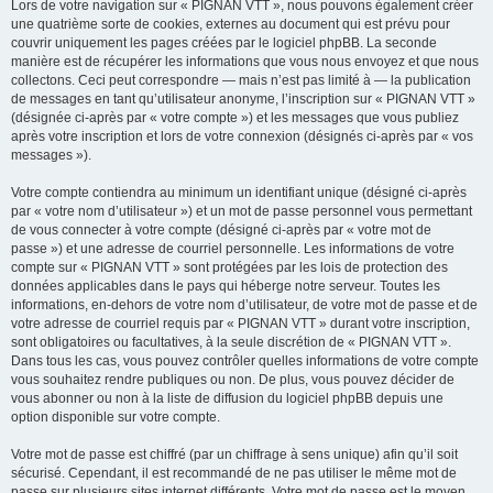
Lors de votre navigation sur « PIGNAN VTT », nous pouvons également créer
une quatrième sorte de cookies, externes au document qui est prévu pour
couvrir uniquement les pages créées par le logiciel phpBB. La seconde
manière est de récupérer les informations que vous nous envoyez et que nous
collectons. Ceci peut correspondre — mais n’est pas limité à — la publication
de messages en tant qu’utilisateur anonyme, l’inscription sur « PIGNAN VTT »
(désignée ci-après par « votre compte ») et les messages que vous publiez
après votre inscription et lors de votre connexion (désignés ci-après par « vos
messages »).
Votre compte contiendra au minimum un identifiant unique (désigné ci-après
par « votre nom d’utilisateur ») et un mot de passe personnel vous permettant
de vous connecter à votre compte (désigné ci-après par « votre mot de
passe ») et une adresse de courriel personnelle. Les informations de votre
compte sur « PIGNAN VTT » sont protégées par les lois de protection des
données applicables dans le pays qui héberge notre serveur. Toutes les
informations, en-dehors de votre nom d’utilisateur, de votre mot de passe et de
votre adresse de courriel requis par « PIGNAN VTT » durant votre inscription,
sont obligatoires ou facultatives, à la seule discrétion de « PIGNAN VTT ».
Dans tous les cas, vous pouvez contrôler quelles informations de votre compte
vous souhaitez rendre publiques ou non. De plus, vous pouvez décider de
vous abonner ou non à la liste de diffusion du logiciel phpBB depuis une
option disponible sur votre compte.
Votre mot de passe est chiffré (par un chiffrage à sens unique) afin qu’il soit
sécurisé. Cependant, il est recommandé de ne pas utiliser le même mot de
passe sur plusieurs sites internet différents. Votre mot de passe est le moyen