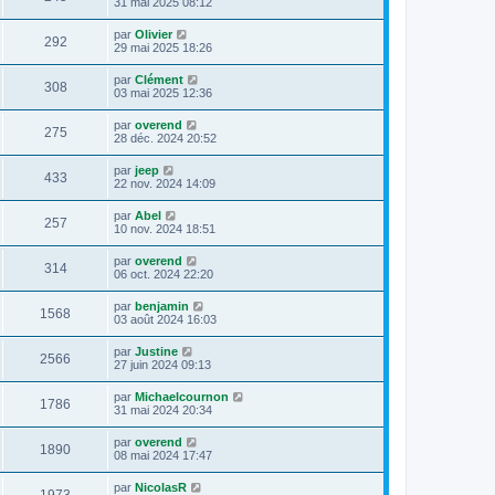
31 mai 2025 08:12
par
Olivier
292
29 mai 2025 18:26
par
Clément
308
03 mai 2025 12:36
par
overend
275
28 déc. 2024 20:52
par
jeep
433
22 nov. 2024 14:09
par
Abel
257
10 nov. 2024 18:51
par
overend
314
06 oct. 2024 22:20
par
benjamin
1568
03 août 2024 16:03
par
Justine
2566
27 juin 2024 09:13
par
Michaelcournon
1786
31 mai 2024 20:34
par
overend
1890
08 mai 2024 17:47
par
NicolasR