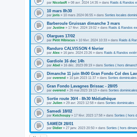
par
NicolasR
»
08 avr. 2024 14:35
» dans
Raids & Randos e
10 mars 8h30
par
joris
»
10 mars 2024 06:55
» dans
Sorties locales domin
Barberoule Gruissan dimanche 3 mars
par
Justine
»
17 févr. 2024 19:02
» dans
Raids & Randos ex
Olargues 17/02
par
Petit Hibiscus
»
10 févr. 2024 10:33
» dans
Raids & Ran
Randuro CALVISSON 4 février
par
Alex
»
16 janv. 2024 23:26
» dans
Raids & Randos extér
Gardiole 16 dec 14h
par
Abel
»
16 déc. 2023 09:19
» dans
Sorties ( hors dimanc
Dimanche 11 juin 8h00 Gran Fondo Col des La
par
overend
»
10 juin 2023 11:37
» dans
Sorties dominicales
Gran Fondo Lavagnes Brissac - 28/05
par
overend
»
26 mai 2023 19:13
» dans
Sorties dominicale
Sortie route 30/4 - 8h30 Médiathèque
par
Julien
»
29 avr. 2023 12:58
» dans
Sorties dominicales
Samedi 18/02
par
Ketchoupy
»
17 févr. 2023 17:58
» dans
Sorties ( hors
SAMEDI 28/01
par
Didier
»
27 janv. 2023 20:50
» dans
Sorties ( hors diman