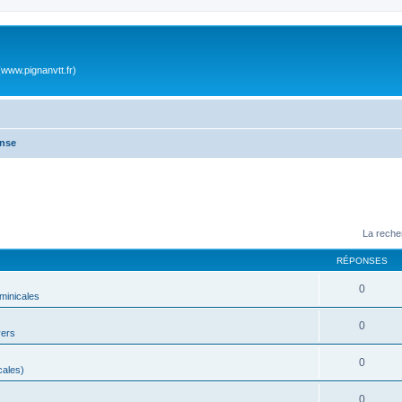
www.pignanvtt.fr)
onse
La reche
RÉPONSES
0
ominicales
0
vers
0
cales)
0