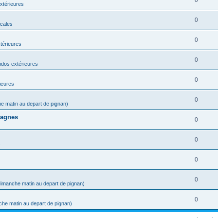
0
xtérieures
0
icales
0
térieures
0
dos extérieures
0
ieures
0
he matin au depart de pignan)
vagnes
0
0
s
0
0
 dimanche matin au depart de pignan)
0
che matin au depart de pignan)