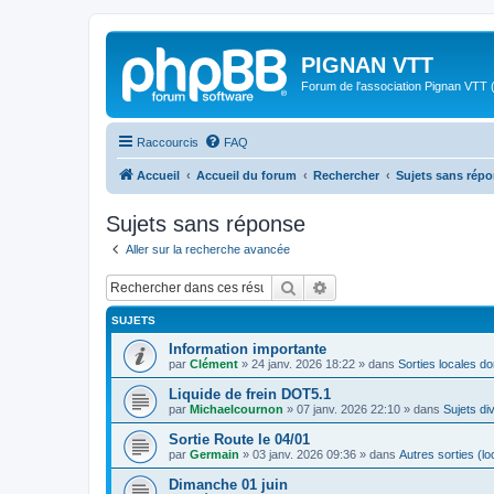
PIGNAN VTT
Forum de l'association Pignan VTT (
Raccourcis
FAQ
Accueil
Accueil du forum
Rechercher
Sujets sans rép
Sujets sans réponse
Aller sur la recherche avancée
Rechercher
Recherche avancée
SUJETS
Information importante
par
Clément
»
24 janv. 2026 18:22
» dans
Sorties locales d
Liquide de frein DOT5.1
par
Michaelcournon
»
07 janv. 2026 22:10
» dans
Sujets di
Sortie Route le 04/01
par
Germain
»
03 janv. 2026 09:36
» dans
Autres sorties (lo
Dimanche 01 juin