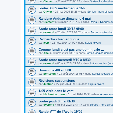
par
Clément
»
31 mai 2025 08:12
» dans
Sorties locales do
Sortie 30/05 mediatheque 16h
par
Olivier
»
29 mai 2025 18:26
» dans
Sorties ( hors diman
Randuro Anduze dimanche 4 mai
par
Clément
»
03 mai 2025 12:36
» dans
Raids & Randos ex
Sortie route lundi 30/12 9H00
par
overend
»
28 déc. 2024 20:52
» dans
Autres sorties (lo
Recherche chien en fugue
par
jeep
»
22 nov. 2024 14:09
» dans
Sujets divers
Comme lundi c’est pas une dominicale …
par
Abel
»
10 nov. 2024 18:51
» dans
Sorties locales domini
Sortie route mercredi 9/10 à 8H30
par
overend
»
06 oct. 2024 22:20
» dans
Autres sorties (loc
Dimanche 4/8 a 8h00
par
benjamin
»
03 août 2024 16:03
» dans
Sorties locales d
Révisions suspensions
par
Justine
»
27 juin 2024 09:13
» dans
Sujets divers
1/05 virée dans le vent
par
Michaelcournon
»
31 mai 2024 20:34
» dans
Autres sor
Sortie jeudi 9 mai 8h30
par
overend
»
08 mai 2024 17:47
» dans
Sorties ( hors dim
Rando VTT de l'Avy le 19/05