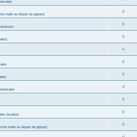
minicales
0
che matin au depart de pignan)
0
térieures
0
cales)
0
0
cales
0
ales)
0
ominicales
0
0
ties (locales)
0
anche matin au depart de pignan)