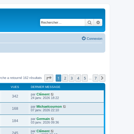
Rechercher
Recherche avancé
Connexion
Page
1
sur
7
1
2
3
4
5
7
Suivant
rche a retourné 162 résultats
…
VUES
DERNIER MESSAGE
par
Clément
342
24 janv. 2026 18:22
par
Michaelcournon
168
07 janv. 2026 22:10
par
Germain
184
03 janv. 2026 09:36
par
Clément
245