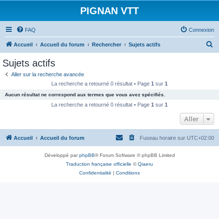
PIGNAN VTT
FAQ
Connexion
R
Accueil
Accueil du forum
Rechercher
Sujets actifs
e
Sujets actifs
c
Aller sur la recherche avancée
h
La recherche a retourné 0 résultat • Page
1
sur
1
e
Aucun résultat ne correspond aux termes que vous avez spécifiés.
r
La recherche a retourné 0 résultat • Page
1
sur
1
c
Aller
h
Accueil
Accueil du forum
Fuseau horaire sur
UTC+02:00
e
r
Développé par
phpBB
® Forum Software © phpBB Limited
Traduction française officielle
©
Qiaeru
Confidentialité
|
Conditions