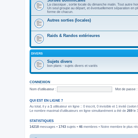
Sorties dominicales
La classique , sortie locale du dimanche matin. Tout autre ho
Un seul groupe au départ, et éventuellement séparation en pl
forme de chacun.
Autres sorties (locales)
Raids & Randos extérieures
DIVERS
Sujets divers
bon plans - sujets divers et variés
CONNEXION
Nom d’utilisateur :
Mot de passe :
QUI EST EN LIGNE ?
Au total, il y a
1
utilisateur en ligne :: 0 inscrit, 0 invisible et 1 invité (se
Le nombre maximal d’utilisateurs en ligne simultanément a été de
269
le 
STATISTIQUES
14218
messages •
1743
sujets •
46
membres • Notre membre le plus ré