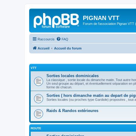
PIGNAN VTT
Forum de l'association Pignan VTT (
Raccourcis
FAQ
Accueil
Accueil du forum
VTT
Sorties locales dominicales
La classique , sortie locale du dimanche matin. Tout autre ho
Un seul groupe au départ, et éventuellement séparation en pl
forme de chacun.
Sorties ( hors dimanche matin au depart de pig
Sorties locales (ou proches type Gardiole) proposées , tout a
Raids & Randos extérieures
ROUTE