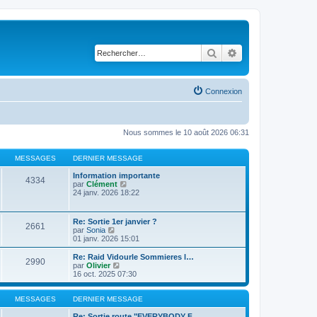
Rechercher
Recherche avancé
Connexion
Nous sommes le 10 août 2026 06:31
MESSAGES
DERNIER MESSAGE
Information importante
4334
C
par
Clément
o
24 janv. 2026 18:22
n
s
u
Re: Sortie 1er janvier ?
2661
l
C
par
Sonia
t
o
01 janv. 2026 15:01
e
n
r
s
Re: Raid Vidourle Sommieres l…
l
2990
u
C
par
Olivier
e
l
o
16 oct. 2025 07:30
d
t
n
e
e
s
r
r
u
MESSAGES
DERNIER MESSAGE
n
l
l
i
e
t
Re: Sortie route "EVERYBODY F…