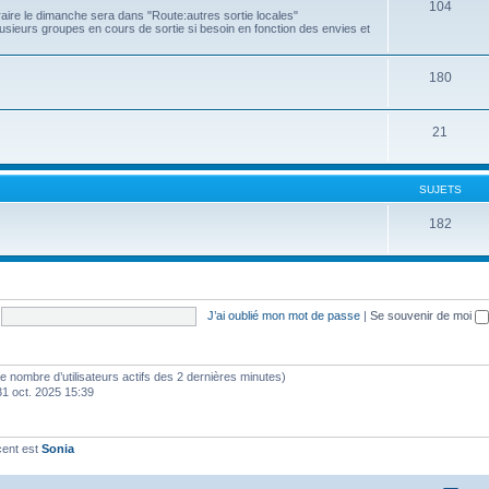
104
raire le dimanche sera dans "Route:autres sortie locales"
usieurs groupes en cours de sortie si besoin en fonction des envies et
180
21
SUJETS
182
J’ai oublié mon mot de passe
|
Se souvenir de moi
lon le nombre d’utilisateurs actifs des 2 dernières minutes)
31 oct. 2025 15:39
cent est
Sonia