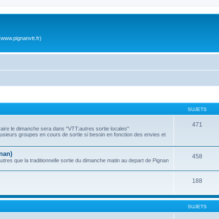
www.pignanvtt.fr)
SUJETS
471
raire le dimanche sera dans "VTT:autres sortie locales"
usieurs groupes en cours de sortie si besoin en fonction des envies et
nan)
458
utres que la traditionnelle sortie du dimanche matin au depart de Pignan
188
SUJETS